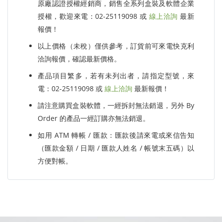
原廠認證授權經銷商，銷售全系列盒裝及軟體企業
授權，歡迎來電：02-25119098 或
線上洽詢
最新
報價！
以上價格（未稅）僅供參考，訂貨前可來電快克利
洽詢報價，確認最新價格。
產品項目繁多，若有未列出者，請指定型號，來
電：02-25119098 或
線上洽詢
最新報價！
請注意購買盒裝軟體，一經拆封無法銷退，另外 By
Order 的產品一經訂購亦無法銷退。
如用 ATM 轉帳 / 匯款：匯款後請來電或來信告知
（匯款金額 / 日期 / 匯款人姓名 / 帳號末五碼）以
方便對帳。