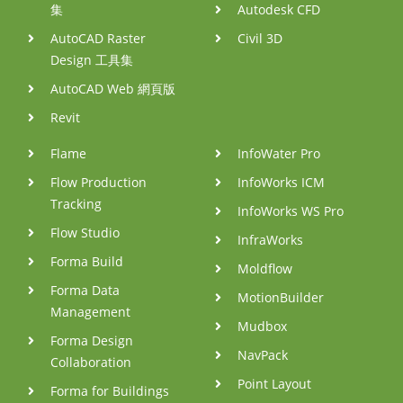
集
Autodesk CFD
AutoCAD Raster
Civil 3D
Design 工具集
AutoCAD Web 網頁版
Revit
Flame
InfoWater Pro
Flow Production
InfoWorks ICM
Tracking
InfoWorks WS Pro
Flow Studio
InfraWorks
Forma Build
Moldflow
Forma Data
MotionBuilder
Management
Mudbox
Forma Design
NavPack
Collaboration
Point Layout
Forma for Buildings