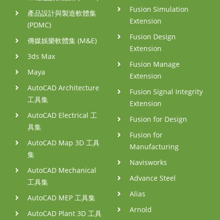
Fusion Simulation
產品設計與製造軟體集
Extension
(PDMC)
Fusion Design
傳媒娛樂軟體集 (M&E)
Extension
3ds Max
Fusion Manage
Maya
Extension
AutoCAD Architecture
Fusion Signal Integrity
工具集
Extension
AutoCAD Electrical 工
Fusion for Design
具集
Fusion for
AutoCAD Map 3D 工具
Manufacturing
集
Navisworks
AutoCAD Mechanical
Advance Steel
工具集
Alias
AutoCAD MEP 工具集
Arnold
AutoCAD Plant 3D 工具