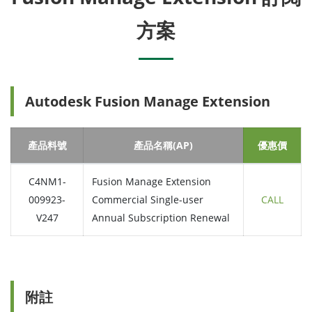
方案
Autodesk Fusion Manage Extension
產品料號
產品名稱(AP)
優惠價
C4NM1-
Fusion Manage Extension
009923-
Commercial Single-user
CALL
V247
Annual Subscription Renewal
附註