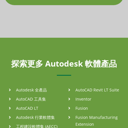
探索更多 Autodesk 軟體產品
Autodesk 全產品
AutoCAD Revit LT Suite
AutoCAD 工具集
Inventor
AutoCAD LT
Fusion
Autodesk 行業軟體集
Fusion Manufacturing
Extension
工程建設軟體集 (AECC)