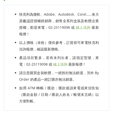
快克利為微軟、Adobe、Autodesk、Corel……各大
原廠認證授權經銷商，銷售全系列盒裝及軟體企業
授權，歡迎來電：02-25119098 或
線上洽詢
最新
報價！
以上價格（未稅）僅供參考，訂貨前可來電快克利
洽詢報價，確認最新價格。
產品項目繁多，若有未列出者，請指定型號，來
電：02-25119098 或
線上洽詢
最新報價！
請注意購買盒裝軟體，一經拆封無法銷退，另外 By
Order 的產品一經訂購亦無法銷退。
如用 ATM 轉帳 / 匯款：匯款後請來電或來信告知
（匯款金額 / 日期 / 匯款人姓名 / 帳號末五碼）以
方便對帳。