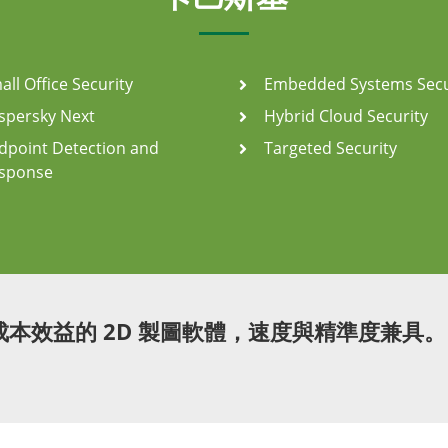
all Office Security
Embedded Systems Secu
spersky Next
Hybrid Cloud Security
dpoint Detection and
Targeted Security
sponse
成本效益的 2D 製圖軟體，速度與精準度兼具。