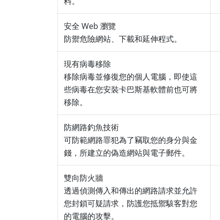
料。
安全 Web 瀏覽
防禦危險網站、下載和延伸程式。
現有病毒移除
移除病毒並修復您的個人電腦，即使這
些病毒在您安裝卡巴斯基軟體前也可將
移除。
防網路釣魚技術
可防範網路罪犯為了竊取您的身分與金
錢，所建立的偽造網站與電子郵件。
雙向防火牆
透過偵測傳入和傳出的網路請求並允許
您封鎖可疑請求，防護您抵禦駭客對您
的電腦的攻擊。