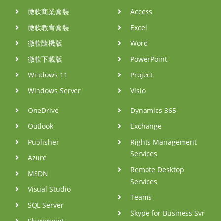
微軟商業盒裝
Access
微軟教育盒裝
Excel
微軟隨機版
Word
微軟下載版
PowerPoint
Windows 11
Project
Windows Server
Visio
OneDrive
Dynamics 365
Outlook
Exchange
Publisher
Rights Management
Services
Azure
Remote Desktop
MSDN
Services
Visual Studio
Teams
SQL Server
Skype for Business Svr
Sharepoint