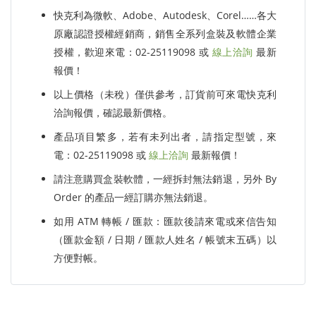
快克利為微軟、Adobe、Autodesk、Corel……各大
原廠認證授權經銷商，銷售全系列盒裝及軟體企業
授權，歡迎來電：02-25119098 或
線上洽詢
最新
報價！
以上價格（未稅）僅供參考，訂貨前可來電快克利
洽詢報價，確認最新價格。
產品項目繁多，若有未列出者，請指定型號，來
電：02-25119098 或
線上洽詢
最新報價！
請注意購買盒裝軟體，一經拆封無法銷退，另外 By
Order 的產品一經訂購亦無法銷退。
如用 ATM 轉帳 / 匯款：匯款後請來電或來信告知
（匯款金額 / 日期 / 匯款人姓名 / 帳號末五碼）以
方便對帳。