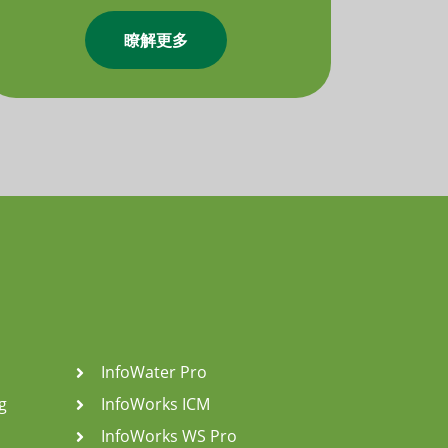
瞭解更多
InfoWater Pro
g
InfoWorks ICM
InfoWorks WS Pro