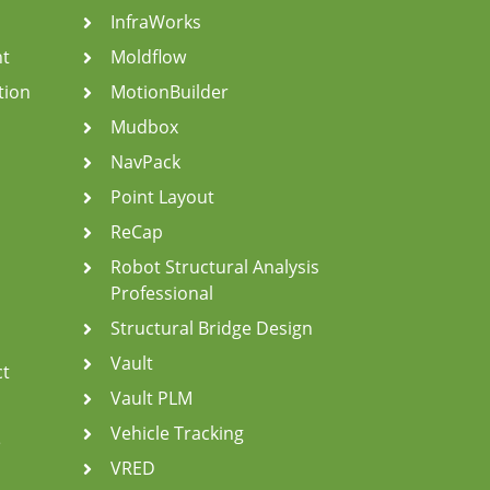
InfraWorks
t
Moldflow
tion
MotionBuilder
Mudbox
NavPack
Point Layout
ReCap
Robot Structural Analysis
Professional
Structural Bridge Design
Vault
ct
Vault PLM
Vehicle Tracking
e
VRED