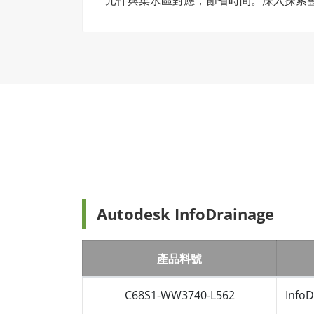
Autodesk InfoDrainage
產品料號
C68S1-WW3740-L562
InfoD