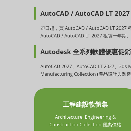
AutoCAD / AutoCAD LT 2
即日起，買 AutoCAD / AutoCAD LT 
AutoCAD / AutoCAD LT 2027 租賃一
Autodesk 全系列軟體優惠促銷
AutoCAD 2027、AutoCAD LT 2027、3ds M
Manufacturing Collection (產品設計
工程建設軟體集
Architecture, Engineering &
Construction Collection 優惠價格