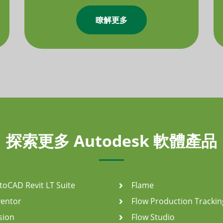
瞭解更多
探索更多 Autodesk 軟體產品
toCAD Revit LT Suite
Flame
ventor
Flow Production Trackin
sion
Flow Studio