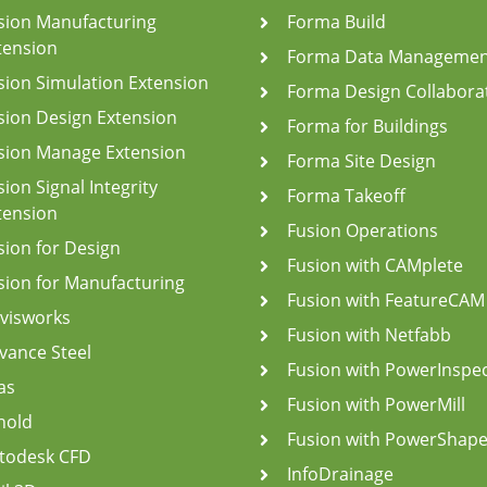
sion Manufacturing
Forma Build
tension
Forma Data Managemen
sion Simulation Extension
Forma Design Collabora
sion Design Extension
Forma for Buildings
sion Manage Extension
Forma Site Design
sion Signal Integrity
Forma Takeoff
tension
Fusion Operations
sion for Design
Fusion with CAMplete
sion for Manufacturing
Fusion with FeatureCAM
visworks
Fusion with Netfabb
vance Steel
Fusion with PowerInspe
as
Fusion with PowerMill
nold
Fusion with PowerShap
todesk CFD
InfoDrainage