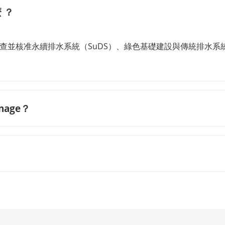
麼 ？
您能設計、審查並核准永續排水系統（SuDS）、綠色基礎建設與傳統排水系統
inage？