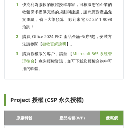
快克利為微軟的軟體授權專家，可根據您的企業的
軟體需求提供完整的規劃與建議，讓您買對產品免
於風險，省下大筆預算，歡迎來電 02-2511-9098
洽詢！
購買 Office 2024 PKC 產品金鑰卡(序號)，安裝方
法請參閱【
微軟官網說明
】。
購買授權版的客戶，請至 【
Microsoft 365 系統管
理後台
】查詢授權資訊，並可下載您授權合約中可
用的軟體。
Project 授權 (CSP 永久授權)
原廠料號
產品名稱(WP)
優惠價