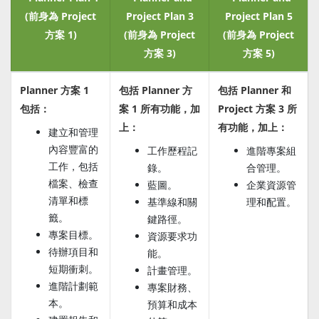
(前身為 Project
Project Plan 3
Project Plan 5
方案 1)
(前身為 Project
(前身為 Project
方案 3)
方案 5)
Planner 方案 1
包括 Planner 方
包括 Planner 和
包括：
案 1 所有功能，加
Project 方案 3 所
上：
有功能，加上：
建立和管理
內容豐富的
工作歷程記
進階專案組
工作，包括
錄。
合管理。
檔案、檢查
藍圖。
企業資源管
清單和標
基準線和關
理和配置。
籤。
鍵路徑。
專案目標。
資源要求功
待辦項目和
能。
短期衝刺。
計畫管理。
進階計劃範
專案財務、
本。
預算和成本