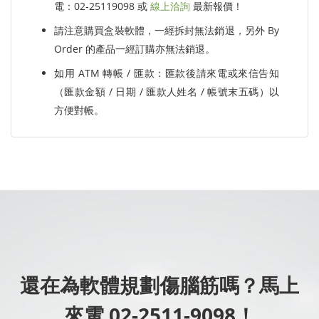
電：02-25119098 或
線上洽詢
最新報價！
請注意購買盒裝軟體，一經拆封無法銷退，另外 By
Order 的產品一經訂購亦無法銷退。
如用 ATM 轉帳 / 匯款：匯款後請來電或來信告知
（匯款金額 / 日期 / 匯款人姓名 / 帳號末五碼）以
方便對帳。
還在為軟體規劃傷腦筋嗎？馬上
來電 02-2511-9098！