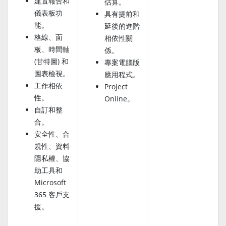
建置報告和
估算。
儀表板功
具有提前和
能。
延後的進階
格線、面
相依性關
板、時間軸
係。
(甘特圖) 和
專案電腦版
圖表檢視。
應用程式。
工作相依
Project
性。
Online。
自訂和整
合。
安全性、合
規性、資料
隱私權、協
助工具和
Microsoft
365 客戶支
援。