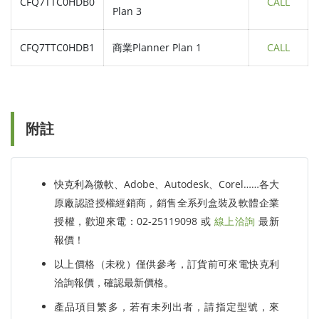
CFQ7TTC0HDB0
CALL
Plan 3
CFQ7TTC0HDB1
商業Planner Plan 1
CALL
附註
快克利為微軟、Adobe、Autodesk、Corel……各大
原廠認證授權經銷商，銷售全系列盒裝及軟體企業
授權，歡迎來電：02-25119098 或
線上洽詢
最新
報價！
以上價格（未稅）僅供參考，訂貨前可來電快克利
洽詢報價，確認最新價格。
產品項目繁多，若有未列出者，請指定型號，來