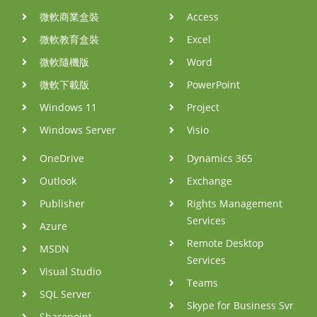
微軟商業盒裝
Access
微軟教育盒裝
Excel
微軟隨機版
Word
微軟下載版
PowerPoint
Windows 11
Project
Windows Server
Visio
OneDrive
Dynamics 365
Outlook
Exchange
Publisher
Rights Management
Services
Azure
Remote Desktop
MSDN
Services
Visual Studio
Teams
SQL Server
Skype for Business Svr
Sharepoint