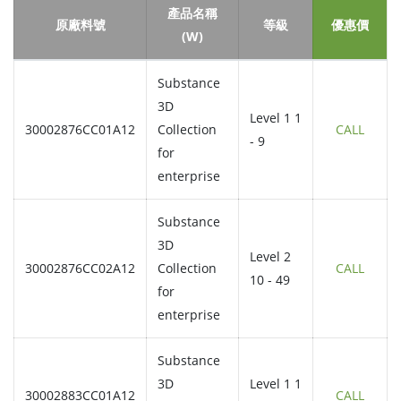
產品名稱
原廠料號
等級
優惠價
(W)
Substance
3D
Level 1 1
30002876CC01A12
Collection
CALL
- 9
for
enterprise
Substance
3D
Level 2
30002876CC02A12
Collection
CALL
10 - 49
for
enterprise
Substance
3D
Level 1 1
30002883CC01A12
CALL