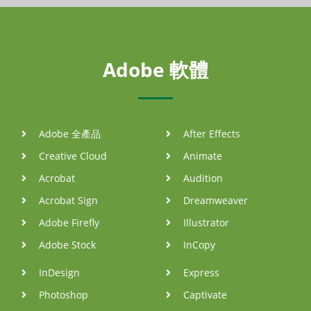
Adobe 軟體
Adobe 全產品
After Effects
Creative Cloud
Animate
Acrobat
Audition
Acrobat Sign
Dreamweaver
Adobe Firefly
Illustrator
Adobe Stock
InCopy
InDesign
Express
Photoshop
Captivate