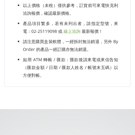
以上價格（未稅）僅供參考，訂貨前可來電快克利
洽詢報價，確認最新價格。
產品項目繁多，若有未列出者，請指定型號，來
電：02-25119098 或
線上洽詢
最新報價！
請注意購買盒裝軟體，一經拆封無法銷退，另外 By
Order 的產品一經訂購亦無法銷退。
如用 ATM 轉帳 / 匯款：匯款後請來電或來信告知
（匯款金額 / 日期 / 匯款人姓名 / 帳號末五碼）以
方便對帳。