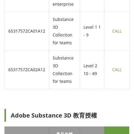
enterprise
Substance
3D
Level 1 1
65317572CA01A12
CALL
Collection
- 9
for teams
Substance
3D
Level 2
65317572CA02A12
CALL
Collection
10 - 49
for teams
Adobe Substance 3D 教育授權