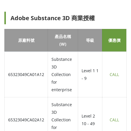
Adobe Substance 3D 商業授權
產品名稱
原廠料號
等級
優惠價
(W)
Substance
3D
Level 1 1
65323049CA01A12
Collection
CALL
- 9
for
enterprise
Substance
3D
Level 2
65323049CA02A12
Collection
CALL
10 - 49
for