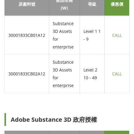
產品名稱
原廠料號
等級
優惠價
(W)
Substance
3D Assets
Level 1 1
30001833CB01A12
CALL
for
- 9
enterprise
Substance
3D Assets
Level 2
30001833CB02A12
CALL
for
10 - 49
enterprise
Adobe Substance 3D 政府授權