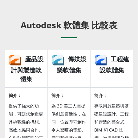
Autodesk 軟體集 比較表
產品設
傳媒娛
工程建
計與製造軟
樂軟體集
設軟體集
體集
簡介：
簡介：
簡介：
提供了強大的功
為 3D 美工人員提
存取用於建築與基
能，可讓您創造更
供創意靈活性，在
礎建設設計、工程
具挑戰性的構想、
同一位置即可創作
和營造的整合式
高效地協同合作、
令人驚嘆的電影、
BIM 和 CAD 技
自動執行繁瑣的工
電視和遊戲內容。
術。從規劃和分析