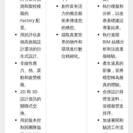
測和製程模
創作富有活
執行模擬和
擬的
力的概念藝
分析，以改
Factory 配
術來傳達您
善基礎建設
置。
的構想。
專案結果。
用於評估多
擷取真實世
執行進階
個高效能設
界的物件和
BIM 結構分
計選項的衍
環境進行數
析和法規遵
生式設計。
位精細化。
循檢驗。
非線性應
產生逼真的
力、熱、震
影像，並將
動和疲勞模
模型轉為擬
擬。
真的體驗。
2D 和 3D
合併設計與
設計資訊的
營造資料，
關聯式交
並模擬營造
換。
排序。
用於版本控
加速審閱和
制與團隊協
驗證工作流