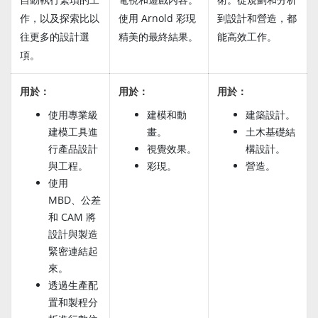
作，以及探索比以
使用 Arnold 彩現
到設計和營造，都
往更多的設計選
精美的最終結果。
能高效工作。
項。
用於：
用於：
用於：
使用專業級
建模和動
建築設計。
建模工具進
畫。
土木基礎結
行產品設計
視覺效果。
構設計。
與工程。
彩現。
營造。
使用
MBD、公差
和 CAM 將
設計與製造
緊密連結起
來。
透過生產配
置和製程分