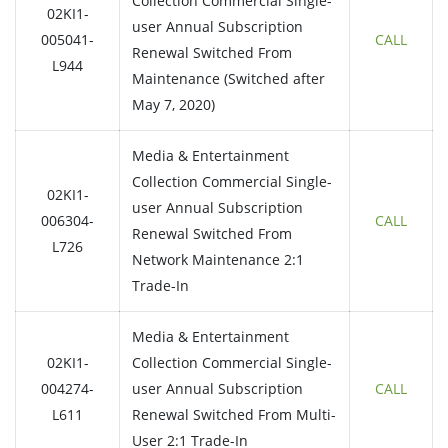
Collection Commercial Single-
02KI1-
user Annual Subscription
005041-
CALL
Renewal Switched From
L944
Maintenance (Switched after
May 7, 2020)
Media & Entertainment
Collection Commercial Single-
02KI1-
user Annual Subscription
006304-
CALL
Renewal Switched From
L726
Network Maintenance 2:1
Trade-In
Media & Entertainment
02KI1-
Collection Commercial Single-
004274-
user Annual Subscription
CALL
L611
Renewal Switched From Multi-
User 2:1 Trade-In