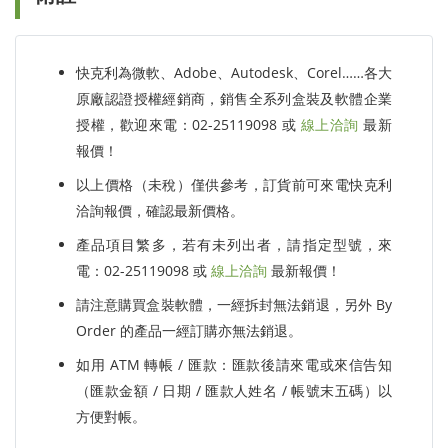
快克利為微軟、Adobe、Autodesk、Corel……各大
原廠認證授權經銷商，銷售全系列盒裝及軟體企業
授權，歡迎來電：02-25119098 或
線上洽詢
最新
報價！
以上價格（未稅）僅供參考，訂貨前可來電快克利
洽詢報價，確認最新價格。
產品項目繁多，若有未列出者，請指定型號，來
電：02-25119098 或
線上洽詢
最新報價！
請注意購買盒裝軟體，一經拆封無法銷退，另外 By
Order 的產品一經訂購亦無法銷退。
如用 ATM 轉帳 / 匯款：匯款後請來電或來信告知
（匯款金額 / 日期 / 匯款人姓名 / 帳號末五碼）以
方便對帳。