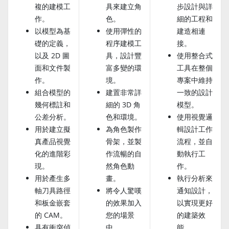
複的建模工
具來建立角
步設計與詳
作。
色。
細的工程和
以模型為基
使用彈性的
建造相連
礎的定義，
程序建模工
接。
以及 2D 圖
具，設計豐
使用整合式
面和文件製
富多變的環
工具在整個
作。
境。
專案中維持
組合模型的
建置非常詳
一致的設計
幾何標註和
細的 3D 角
模型。
公差分析。
色和環境。
使用視覺邏
用於建立擬
為角色製作
輯設計工作
真產品視覺
骨架，並製
流程，並自
化的進階彩
作流暢的自
動執行工
現。
然角色動
作。
用於產生多
畫。
執行分析來
軸刀具路徑
將令人驚嘆
通知設計，
和板金嵌套
的效果加入
以實現更好
的 CAM。
您的場景
的建築效
具有衝突偵
中。
能。