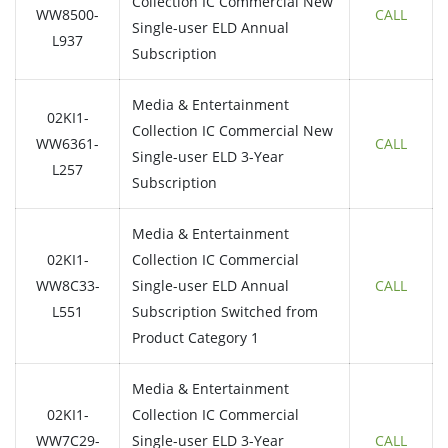
Collection IC Commercial New
WW8500-
CALL
Single-user ELD Annual
L937
Subscription
Media & Entertainment
02KI1-
Collection IC Commercial New
WW6361-
CALL
Single-user ELD 3-Year
L257
Subscription
Media & Entertainment
02KI1-
Collection IC Commercial
WW8C33-
Single-user ELD Annual
CALL
L551
Subscription Switched from
Product Category 1
Media & Entertainment
02KI1-
Collection IC Commercial
WW7C29-
Single-user ELD 3-Year
CALL