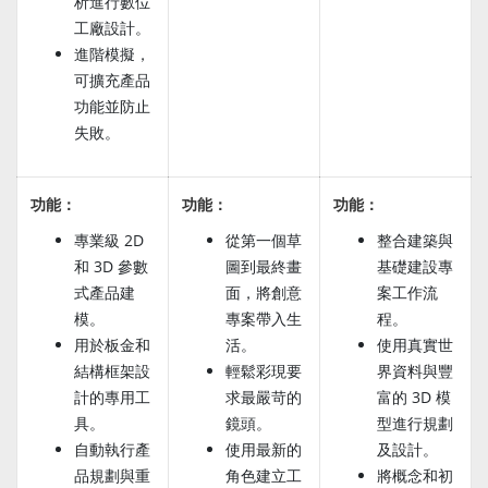
析進行數位
工廠設計。
進階模擬，
可擴充產品
功能並防止
失敗。
功能：
功能：
功能：
專業級 2D
從第一個草
整合建築與
和 3D 參數
圖到最終畫
基礎建設專
式產品建
面，將創意
案工作流
模。
專案帶入生
程。
用於板金和
活。
使用真實世
結構框架設
輕鬆彩現要
界資料與豐
計的專用工
求最嚴苛的
富的 3D 模
具。
鏡頭。
型進行規劃
自動執行產
使用最新的
及設計。
品規劃與重
角色建立工
將概念和初