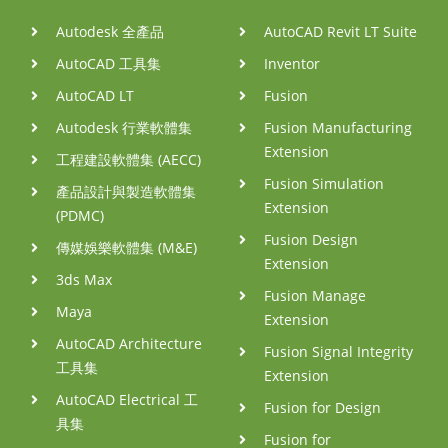
Autodesk 全產品
AutoCAD Revit LT Suite
AutoCAD 工具集
Inventor
AutoCAD LT
Fusion
Autodesk 行業軟體集
Fusion Manufacturing
Extension
工程建設軟體集 (AECC)
Fusion Simulation
產品設計與製造軟體集
Extension
(PDMC)
Fusion Design
傳媒娛樂軟體集 (M&E)
Extension
3ds Max
Fusion Manage
Maya
Extension
AutoCAD Architecture
Fusion Signal Integrity
工具集
Extension
AutoCAD Electrical 工
Fusion for Design
具集
Fusion for