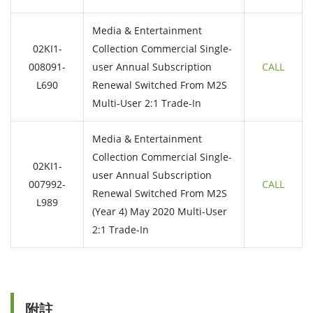
Media & Entertainment
02KI1-
Collection Commercial Single-
008091-
user Annual Subscription
CALL
L690
Renewal Switched From M2S
Multi-User 2:1 Trade-In
Media & Entertainment
Collection Commercial Single-
02KI1-
user Annual Subscription
007992-
CALL
Renewal Switched From M2S
L989
(Year 4) May 2020 Multi-User
2:1 Trade-In
附註