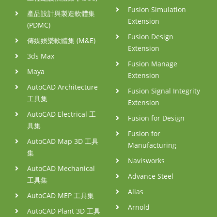
Fusion Simulation
產品設計與製造軟體集
Extension
(PDMC)
Fusion Design
傳媒娛樂軟體集 (M&E)
Extension
3ds Max
Fusion Manage
Maya
Extension
AutoCAD Architecture
Fusion Signal Integrity
工具集
Extension
AutoCAD Electrical 工
Fusion for Design
具集
Fusion for
AutoCAD Map 3D 工具
Manufacturing
集
Navisworks
AutoCAD Mechanical
Advance Steel
工具集
Alias
AutoCAD MEP 工具集
Arnold
AutoCAD Plant 3D 工具