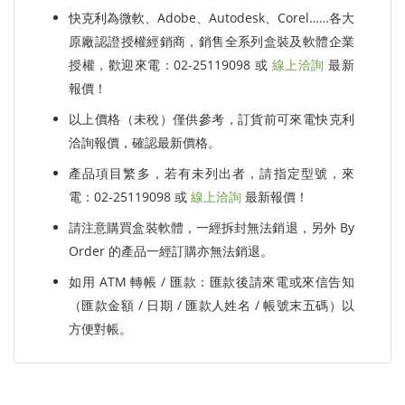
快克利為微軟、Adobe、Autodesk、Corel……各大
原廠認證授權經銷商，銷售全系列盒裝及軟體企業
授權，歡迎來電：02-25119098 或
線上洽詢
最新
報價！
以上價格（未稅）僅供參考，訂貨前可來電快克利
洽詢報價，確認最新價格。
產品項目繁多，若有未列出者，請指定型號，來
電：02-25119098 或
線上洽詢
最新報價！
請注意購買盒裝軟體，一經拆封無法銷退，另外 By
Order 的產品一經訂購亦無法銷退。
如用 ATM 轉帳 / 匯款：匯款後請來電或來信告知
（匯款金額 / 日期 / 匯款人姓名 / 帳號末五碼）以
方便對帳。