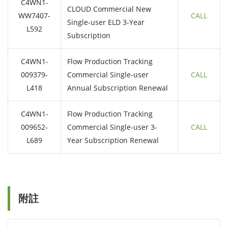
C4WN1-
CLOUD Commercial New
WW7407-
CALL
Single-user ELD 3-Year
L592
Subscription
C4WN1-
Flow Production Tracking
009379-
Commercial Single-user
CALL
L418
Annual Subscription Renewal
C4WN1-
Flow Production Tracking
009652-
Commercial Single-user 3-
CALL
L689
Year Subscription Renewal
附註