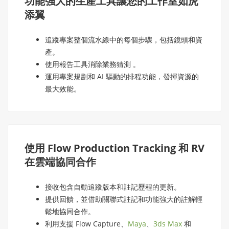
功能強大的生產工具讓您的工作室如虎
添翼
追蹤專案整個流水線中的每個步驟，包括鏡頭和資
產。
使用報告工具消除業務猜測 。
運用專案規劃和 AI 驅動的排程功能，發揮資源的
最大效能。
使用 Flow Production Tracking 和 RV
在雲端協同合作
接收包含自動追蹤版本和註記歷程的更新。
提供回饋，並借助關聯式註記和功能強大的註解輕
鬆地協同合作。
利用支援 Flow Capture、
Maya
、
3ds Max
和