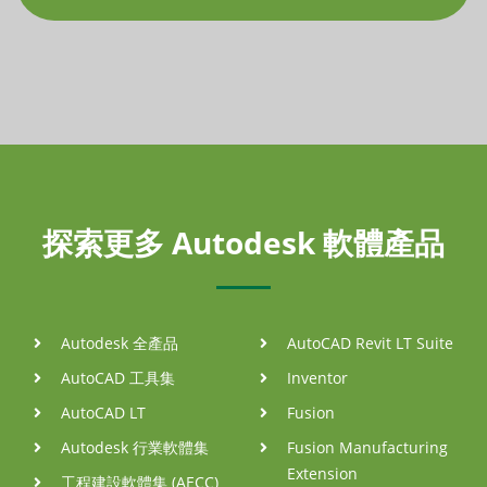
探索更多 Autodesk 軟體產品
Autodesk 全產品
AutoCAD Revit LT Suite
AutoCAD 工具集
Inventor
AutoCAD LT
Fusion
Autodesk 行業軟體集
Fusion Manufacturing
Extension
工程建設軟體集 (AECC)