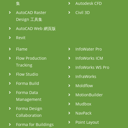
集
Autodesk CFD
AutoCAD Raster
Civil 3D
Design 工具集
AutoCAD Web 網頁版
Revit
Flame
InfoWater Pro
Flow Production
InfoWorks ICM
Tracking
InfoWorks WS Pro
Flow Studio
InfraWorks
Forma Build
Moldflow
Forma Data
MotionBuilder
Management
Mudbox
Forma Design
NavPack
Collaboration
Point Layout
Forma for Buildings