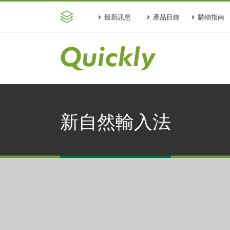
最新訊息
產品目錄
購物指南
新自然輸入法