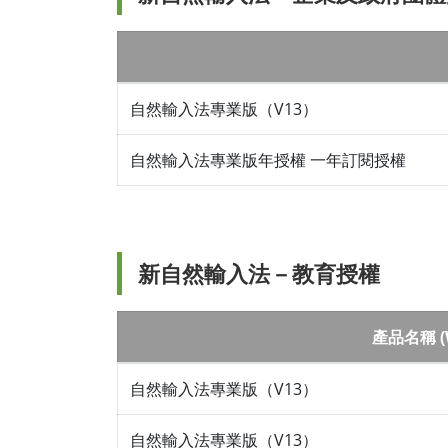
自然輸入法專業版（V13）
自然輸入法專業版年授權 一年訂閱授權
新自然輸入法－教育授權
產品名稱 (
自然輸入法專業版（V13）
自然輸入法專業版（V13）