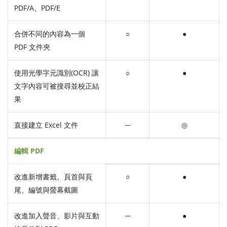
PDF/A、PDF/E
合併不同的內容為一個
○
●
PDF 文件夾
使用光學字元識別(OCR) 讓
○
●
文字內容可被搜尋並校正結
果
直接建立 Excel 文件
─
◎
編輯 PDF
改進新增書籤、頁首與頁
○
●
尾、編號與螢幕截圖
改進加入聲音、影片與互動
─
●