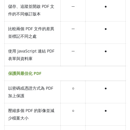
儲存、追蹤並開啟 PDF 文
─
●
件的不同修訂版本
比較兩個 PDF 文件的差異
─
●
並標記不同之處
使用 JavaScript 連結 PDF
─
●
表單與資料庫
保護與最佳化 PDF
以密碼或憑證方式為 PDF
○
●
加上保護
壓縮多個 PDF 的影像並減
○
●
少檔案大小