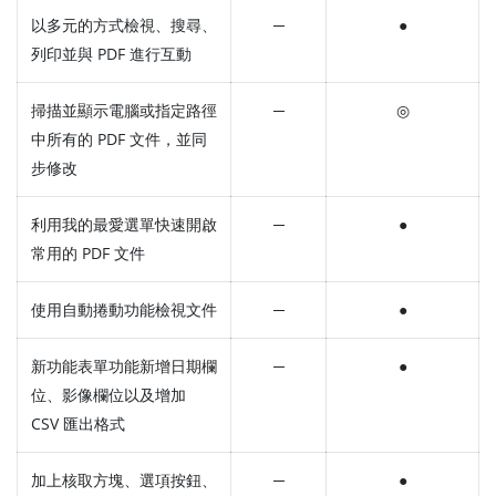
以多元的方式檢視、搜尋、
─
●
列印並與 PDF 進行互動
掃描並顯示電腦或指定路徑
─
◎
中所有的 PDF 文件，並同
步修改
利用我的最愛選單快速開啟
─
●
常用的 PDF 文件
使用自動捲動功能檢視文件
─
●
新功能表單功能新增日期欄
─
●
位、影像欄位以及增加
CSV 匯出格式
加上核取方塊、選項按鈕、
─
●