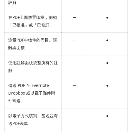
註解
在PDF上面放置印章，例如
─
●
「已批准」或「已修訂」
測量PDF中物件的周長、距
─
●
離與面積
使用註解面板統整所有的註
─
●
解
傳送 PDF 至 Evernote、
─
●
Dropbox 或以電子郵件附
件寄送
以電子方式填寫、簽名並寄
─
●
送PDF表單