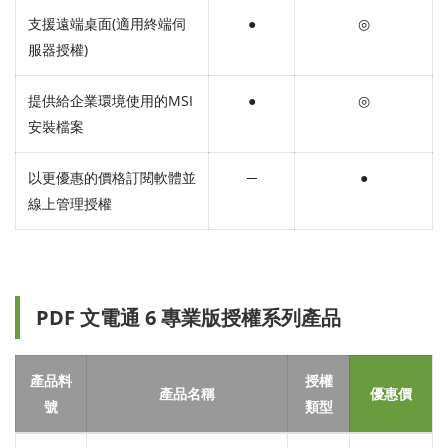
支援遠端桌面(適用終端伺
●
◎
服器授權)
提供給企業環境使用的MSI
●
◎
安裝檔案
以更優惠的價格訂閱軟體並
─
●
線上管理授權
PDF 文電通 6 專業版授權系列產品
產品料
授權
產品名稱
優惠價
號
類型