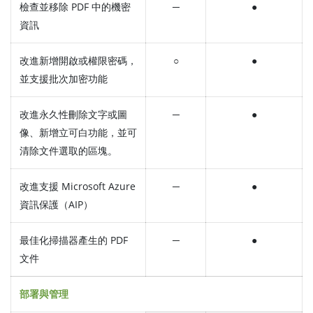
檢查並移除 PDF 中的機密
─
●
資訊
改進新增開啟或權限密碼，
○
●
並支援批次加密功能
改進永久性刪除文字或圖
─
●
像、新增立可白功能，並可
清除文件選取的區塊。
改進支援 Microsoft Azure
─
●
資訊保護（AIP）
最佳化掃描器產生的 PDF
─
●
文件
部署與管理