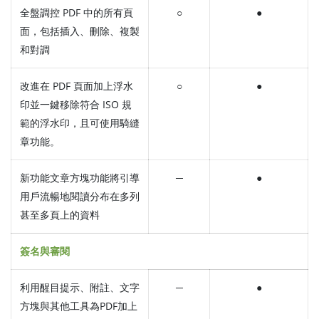
全盤調控 PDF 中的所有頁
○
●
面，包括插入、刪除、複製
和對調
改進在 PDF 頁面加上浮水
○
●
印並一鍵移除符合 ISO 規
範的浮水印，且可使用騎縫
章功能。
新功能文章方塊功能將引導
─
●
用戶流暢地閱讀分布在多列
甚至多頁上的資料
簽名與審閱
利用醒目提示、附註、文字
─
●
方塊與其他工具為PDF加上