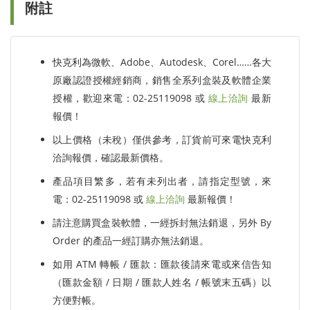
附註
快克利為微軟、Adobe、Autodesk、Corel……各大
原廠認證授權經銷商，銷售全系列盒裝及軟體企業
授權，歡迎來電：02-25119098 或
線上洽詢
最新
報價！
以上價格（未稅）僅供參考，訂貨前可來電快克利
洽詢報價，確認最新價格。
產品項目繁多，若有未列出者，請指定型號，來
電：02-25119098 或
線上洽詢
最新報價！
請注意購買盒裝軟體，一經拆封無法銷退，另外 By
Order 的產品一經訂購亦無法銷退。
如用 ATM 轉帳 / 匯款：匯款後請來電或來信告知
（匯款金額 / 日期 / 匯款人姓名 / 帳號末五碼）以
方便對帳。