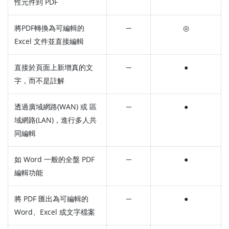
性元件到 PDF
將PDF轉換為可編輯的
─
◎
Excel 文件並直接編輯
直接於頁面上新增真的文
─
●
字，而不是註解
透過廣域網路(WAN) 或 區
─
●
域網路(LAN)，進行多人共
同編輯
如 Word 一般的全盤 PDF
─
●
編輯功能
將 PDF 匯出為可編輯的
─
●
Word、Excel 或文字檔案