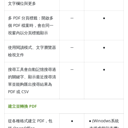
文字欄位與更多
多 PDF 分頁標籤：開啟多
─
●
個 PDF 檔案時，會在同一
視窗內以分頁標籤顯示
使用閱讀模式、文字瀏覽器
─
●
檢視文件
搜尋工具會自動記憶搜尋過
─
●
的關鍵字、顯示最近搜尋清
單並能夠匯出搜尋結果為
PDF 或 CSV
建立並轉換 PDF
從各種格式建立 PDF，包
●
● (Winodws系統