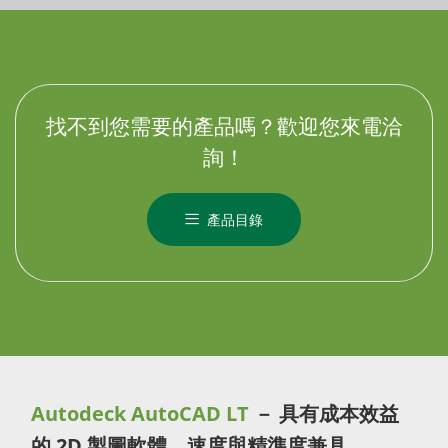
找不到您需要的產品嗎？歡迎您來電洽
詢！
產品目錄
Autodeck AutoCAD LT
－ 具有成本效益
的 2D 製圖軟體，速度與精準度兼具。