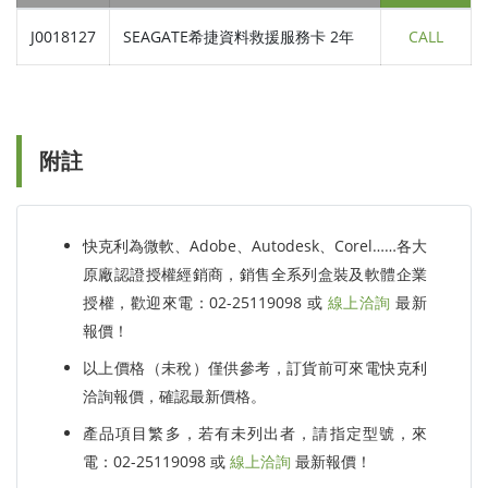
J0018127
SEAGATE希捷資料救援服務卡 2年
CALL
附註
快克利為微軟、Adobe、Autodesk、Corel……各大
原廠認證授權經銷商，銷售全系列盒裝及軟體企業
授權，歡迎來電：02-25119098 或
線上洽詢
最新
報價！
以上價格（未稅）僅供參考，訂貨前可來電快克利
洽詢報價，確認最新價格。
產品項目繁多，若有未列出者，請指定型號，來
電：02-25119098 或
線上洽詢
最新報價！